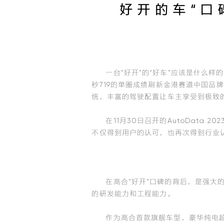
好开的车“口
一台“好开”的“好车”应该是什么样的
秒719的单圈成绩刷新金港赛道中国品牌
统，丰富的驾驶配置让车主享受到极致
在11月30日召开的AutoData
不仅得到用户的认可，也再次得到行业
在高合“好开”口碑的背后，是强
的研发能力和工程能力。
作为高合首款旗舰车型，豪华纯电超