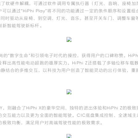
 X实现了软硬件解耦，可通过软件调用专属执行器（灯光、音响、座椅
以通过“HiPhi Play”将不同的功能通过一定的条件顺序和设
能够同时驱动从座椅、到空调、灯光、音乐，甚至开关车门、调整车
刷新智能驾驶新标杆。
时尚的“数字生命”和引领电子时代的操控，获得用户的口碑称赞。HiPhi
出高性能电动超跑的雄厚实力。HiPhi Z还搭载了多轴位移车载数字机
现动静结合的多维交互，以科技为用户创造了智能灵动的出行体验，重
i Y，则融合了HiPhi X的豪华空间、独特的进出体验和HiPhi Z的极
的交互能力以及更为全面的智能驾驶。CIC底盘集成控制、全速域主
的极致均衡，满足用户对高端驾驶性能的极致需求。