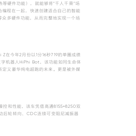
加热等硬件功能），就能够将“千人千乘”场
置组合编程在一起，快速创建适合自己的智能
窗等众多硬件功能，从而完整地实现一个场
 Z在今年2月份以1分16秒719的单圈成绩
器人HiPhi Bot，该功能如同生命体
新定义豪华纯电超跑的未来。更是被外媒
致操控和性能，该车凭借高通8155+8250双
动后轮转向、CDC连续可变阻尼减振器