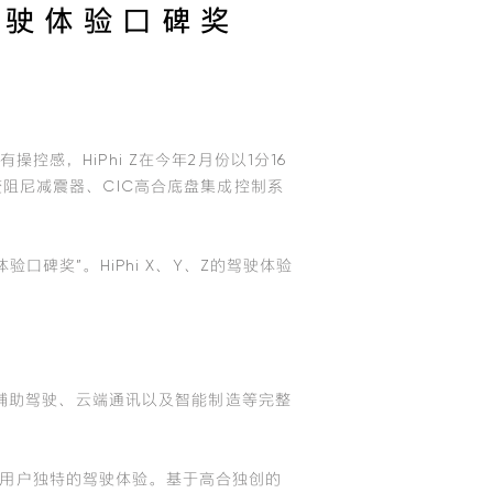
驾驶体验口碑奖
控感，HiPhi Z在今年2月份以1分16
变阻尼减震器、CIC高合底盘集成控制系
验口碑奖”。HiPhi X、Y、Z的驾驶体验
辅助驾驶、云端通讯以及智能制造等完整
带给用户独特的驾驶体验。基于高合独创的