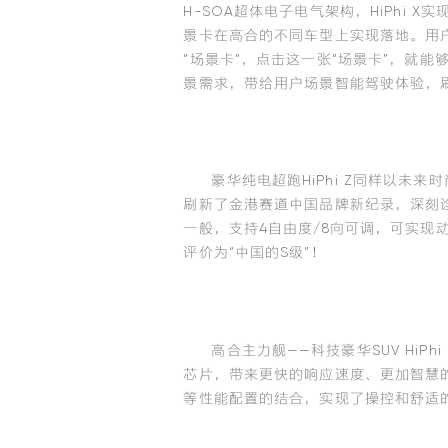
H-SOA超体电子电气架构，HiPhi
景卡在高合的不同车型上实现落地。用户可
“场景卡”，点击这一张“场景卡”，就
景需求，带给用户场景智能驾驶体验，
豪华纯电超跑HiPhi Z同样以未来
刷新了金港赛道中国品牌新纪录，深刻诠释
一般，支持4自由度/8向可调，可实
评价为“中国的S级”！
高合主力舰——科技豪华SUV HiPh
芯片，带来更快的响应速度、更加智慧
等性能配置的结合，实现了操控和舒适