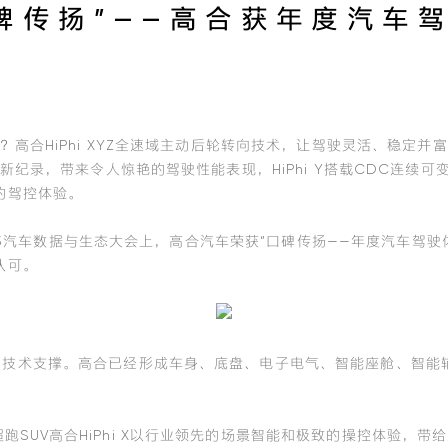
碑传扬”——高合获年度汽车
？高合HiPhi XYZ全速域主动后轮转向技术，让驾驶灵活、稳定并富有操
新纪录，带来令人惊艳的驾驶性能表现，HiPhi Y搭载CDC连续可
的驾控体验。
 2023汽车数据与生态大会上，高合汽车荣获“口碑传扬——年度汽车驾驶体
认可。
大的技术支撑。高合已经形成车身、底盘、电子电气、智能座舱、智能
跑SUV高合HiPhi X以行业领先的场景智能和极致的操控体验，